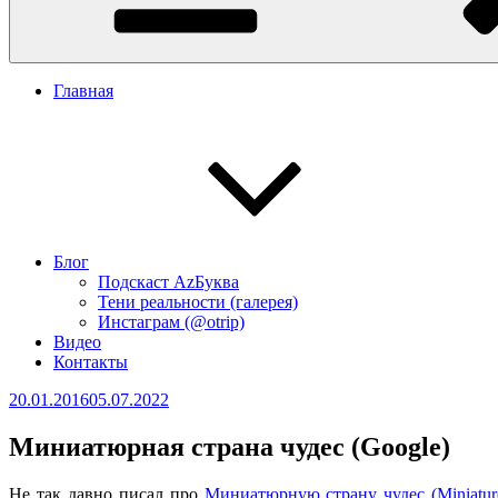
Главная
Блог
Подскаст АzБуква
Тени реальности (галерея)
Инстаграм (@otrip)
Видео
Контакты
Опубликовано
20.01.2016
05.07.2022
Миниатюрная страна чудес (Google)
Не так давно писал про
Миниатюрную страну чудес (Miniatur