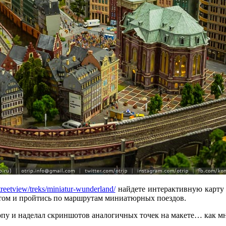
reetview/treks/miniatur-wunderland/
найдете интерактивную карту 
стом и пройтись по маршрутам миниатюрных поездов.
пу и наделал скриншотов аналогичных точек на макете… как мне