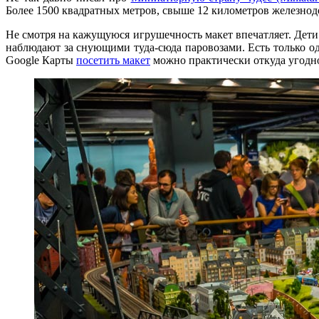
Более 1500 квадратных метров, свыше 12 километров железнод
Не смотря на кажущуюся игрушечность макет впечатляет. Дети 
наблюдают за снующими туда-сюда паровозами. Есть только о
Google Карты
посетить макет
можно практически откуда угодн