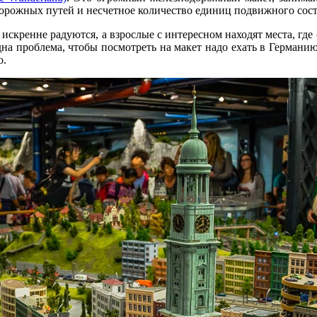
орожных путей и несчетное количество единиц подвижного соста
искренне радуются, а взрослые с интересном находят места, где
дна проблема, чтобы посмотреть на макет надо ехать в Германи
о.