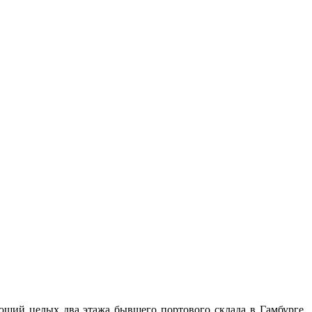
щий целых два этажа бывшего портового склада в Гамбурге.