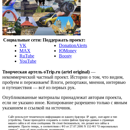
Социальные сети:
Поддержать проект:
VK
DonationAlerts
MAX
ЮMoney
RuTube
Boosty
YouTube
Творческая артель oTrip.ru (artel original)
—
некоммерческий частный проект. Истории о том, что видим,
пробуем и переживаем! Влоги, репортажи, мнения, интервью
и путешествия — всё из первых рук.
Опубликованные материалы принадлежат авторам проекта,
если не указано иное. Копирование разрешено только с явным
указанием и ссылкой на источник.
Сайт использует техническую информацию из вашего браузера: IP адрес, user-agent и тип
устройства. Также приходится сохранять в cookie файлах браузера данные о страницах
нашего сайта и об этом сообщении. Не стоит беспокоиться, это делают все сайты в
интернете. Просто теперь, в соответствии с ФЗ от 27.07.2006 N 152-ФЗ "О персональных
данных", надо об этом сообщать посетителям.