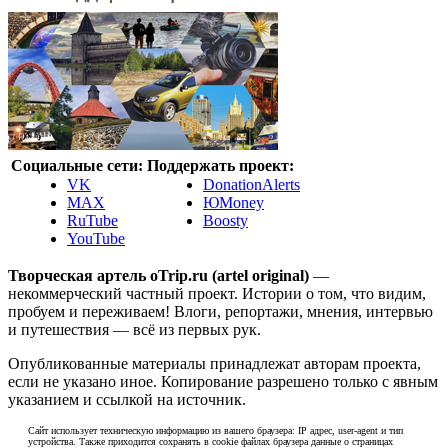
Социальные сети:
Поддержать проект:
VK
DonationAlerts
MAX
ЮMoney
RuTube
Boosty
YouTube
Творческая артель oTrip.ru (artel original)
—
некоммерческий частный проект. Истории о том, что видим,
пробуем и переживаем! Влоги, репортажи, мнения, интервью
и путешествия — всё из первых рук.
Опубликованные материалы принадлежат авторам проекта,
если не указано иное. Копирование разрешено только с явным
указанием и ссылкой на источник.
Сайт использует техническую информацию из вашего браузера: IP адрес, user-agent и тип
устройства. Также приходится сохранять в cookie файлах браузера данные о страницах