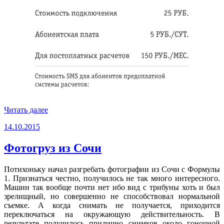
«Как
Читать далее
билайн
Опубликовано
14.10.2015
ворует
деньги
у
Фотогруз из Сочи
абонентов»
Потихоньку начал разгребать фотографии из Сочи с Формулы
1. Признаться честно, получилось не так много интересного.
Машин так вообще почти нет ибо вид с трибуны хоть и был
зрелищный, но совершенно не способствовал нормальной
съемке. А когда снимать не получается, приходится
переключаться на окружающую действительность. В
результате получилось прилично снимков около гоночной