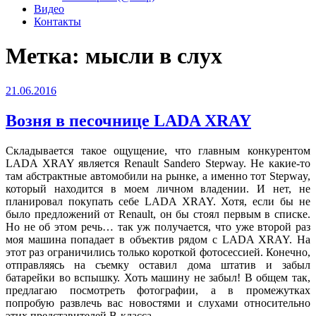
Видео
Контакты
Метка:
мысли в слух
Опубликовано
21.06.2016
Возня в песочнице LADA XRAY
Складывается такое ощущение, что главным конкурентом
LADA XRAY является Renault Sandero Stepway. Не какие-то
там абстрактные автомобили на рынке, а именно тот Stepway,
который находится в моем личном владении. И нет, не
планировал покупать себе LADA XRAY. Хотя, если бы не
было предложений от Renault, он бы стоял первым в списке.
Но не об этом речь… так уж получается, что уже второй раз
моя машина попадает в объектив рядом с LADA XRAY. На
этот раз ограничились только короткой фотосессией. Конечно,
отправляясь на съемку оставил дома штатив и забыл
батарейки во вспышку. Хоть машину не забыл! В общем так,
предлагаю посмотреть фотографии, а в промежутках
попробую развлечь вас новостями и слухами относительно
этих представителей B-класса.