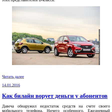
«Возня
Читать далее
в
Опубликовано
14.01.2016
песочнице
LADA
XRAY»
Как билайн ворует деньги у абонентов
Давеча обнаружил недостаток средств на счете своего
мобильного телефона. Ничего особенного. Ежедневный