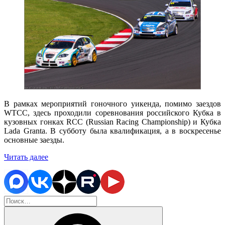
В рамках мероприятий гоночного уикенда, помимо заездов
WTCC, здесь проходили соревнования российского Кубка в
кузовных гонках RCC (Russian Racing Championship) и Кубка
Lada Granta. В субботу была квалификация, а в воскресенье
основные заезды.
«Российский
Читать далее
этап
WTCC
на
Moscow
Искать:
Raceway»
Поиск