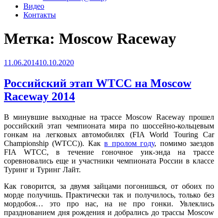
Видео
Контакты
Метка:
Moscow Raceway
Опубликовано
11.06.2014
10.10.2020
Российский этап WTCC на Moscow
Raceway 2014
В минувшие выходные на трассе Moscow Raceway прошел
российский этап чемпионата мира по шоссейно-кольцевым
гонкам на легковых автомобилях (FIA World Touring Car
Championship (WTCC)). Как
в пролом году
, помимо заездов
FIA WTCC, в течение гоночное уик-энда на трассе
соревновались еще и участники чемпионата России в классе
Туринг и Туринг Лайт.
Как говорится, за двумя зайцами погонишься, от обоих по
морде получишь. Практически так и получилось, только без
мордобоя… это про нас, на не про гонки. Увлеклись
празднованием дня рождения и добрались до трассы Moscow