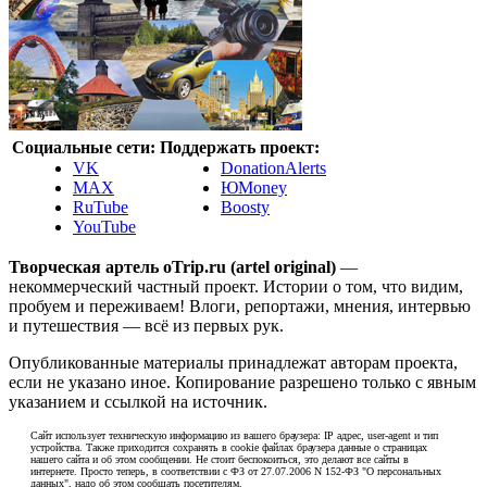
Социальные сети:
Поддержать проект:
VK
DonationAlerts
MAX
ЮMoney
RuTube
Boosty
YouTube
Творческая артель oTrip.ru (artel original)
—
некоммерческий частный проект. Истории о том, что видим,
пробуем и переживаем! Влоги, репортажи, мнения, интервью
и путешествия — всё из первых рук.
Опубликованные материалы принадлежат авторам проекта,
если не указано иное. Копирование разрешено только с явным
указанием и ссылкой на источник.
Сайт использует техническую информацию из вашего браузера: IP адрес, user-agent и тип
устройства. Также приходится сохранять в cookie файлах браузера данные о страницах
нашего сайта и об этом сообщении. Не стоит беспокоиться, это делают все сайты в
интернете. Просто теперь, в соответствии с ФЗ от 27.07.2006 N 152-ФЗ "О персональных
данных", надо об этом сообщать посетителям.