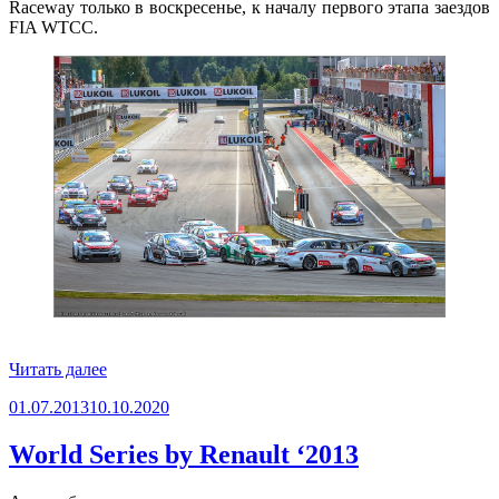
Raceway только в воскресенье, к началу первого этапа заездов
FIA WTCC.
«Российский
Читать далее
этап
Опубликовано
01.07.2013
10.10.2020
WTCC
на
Moscow
World Series by Renault ‘2013
Raceway
2014»