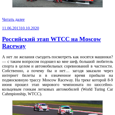
«World
Читать далее
Series
Опубликовано
11.06.2013
10.10.2020
by
Renault
‘2013»
Российский этап WTCC на Moscow
Raceway
А нет ли желания съездить посмотреть как носятся машинки?
— с таким вопросом подошел ко мне шеф, большой любитель
спорта в целом и автомобильных соревнований в частности.
Собственно, а почему бы и нет… загодя заказали через
интернет билеты и в означенное время прибыли на
подмосковную трассу Moscow Raceway. На треке которой 8-9
июня прошел этап мирового чемпионата по шоссейно-
кольцевым гонкам легковых автомобилей (World Turing Car
Cahmpionship, WТСС).