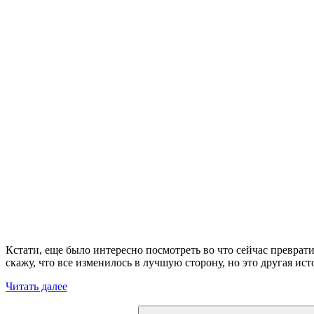
Кстати, еще было интересно посмотреть во что сейчас преврат
скажу, что все изменилось в лучшую сторону, но это другая ист
«Посмотрели
Читать далее
на
Искать:
Москвич