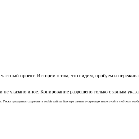
частный проект. Истории о том, что видим, пробуем и пережива
 не указано иное. Копирование разрешено только с явным указа
а. Также приходится сохранять в cookie файлах браузера данные о страницах нашего сайта и об этом сообщ