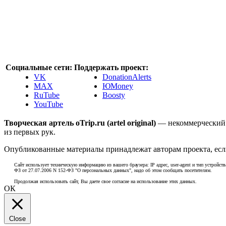
Социальные сети:
Поддержать проект:
VK
DonationAlerts
MAX
ЮMoney
RuTube
Boosty
YouTube
Творческая артель oTrip.ru (artel original)
— некоммерческий 
из первых рук.
Опубликованные материалы принадлежат авторам проекта, если
Сайт использует техническую информацию из вашего браузера: IP адрес, user-agent и тип устройств
ФЗ от 27.07.2006 N 152-ФЗ "О персональных данных", надо об этом сообщать посетителям.
Продолжая использовать сайт, Вы даете свое согласие на использование этих данных.
ОК
Close