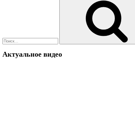
3
в
автосалоне»
Актуальное видео