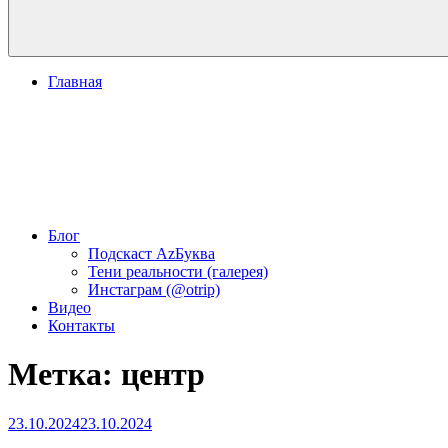
Главная
Блог
Подскаст АzБуква
Тени реальности (галерея)
Инстаграм (@otrip)
Видео
Контакты
Метка:
центр
Опубликовано
23.10.2024
23.10.2024