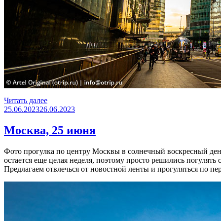
«Москва-
Читать далее
Опубликовано
Сити»
25.06.2023
26.06.2023
Москва, 25 июня
Фото прогулка по центру Москвы в солнечный воскресный день.
остается еще целая неделя, поэтому просто решились погулять
Предлагаем отвлечься от новостной ленты и прогуляться по пе