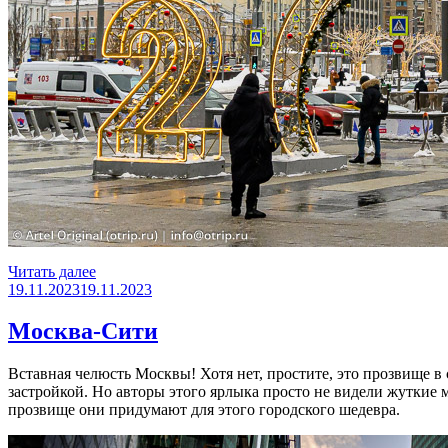
«Фотопрогулка
Читать далее
Опубликовано
по
19.11.2023
19.11.2023
Москве
в
Москва-Сити
январе»
Вставная челюсть Москвы! Хотя нет, простите, это прозвище в
застройкой. Но авторы этого ярлыка просто не видели жуткие 
прозвище они придумают для этого городского шедевра.