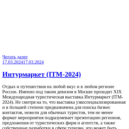
«Выставка
Читать далее
Опубликовано
MITT
17.03.2024
17.03.2024
2024»
Интурмаркет (ITM-2024)
Отдых и путешествия на любой вкус и в любом регионе
России. Именно под таким девизом в Москве проходит XIX
Международная туристическая выставка Интурмаркет (ITM-
2024). Не смотря на то, что выставка узкоспециализированная
и в большей степени предназначена для поиска бизнес
контактов, нежели для обычных туристов, тем не менее
формат мероприятия подразумевает презентацию регионов,
предложения от туристических фирм и агентств, а также
собственные разработки в сфере туризма, что может быть