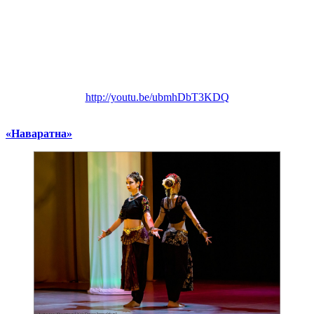
http://youtu.be/ubmhDbT3KDQ
«Наваратна»