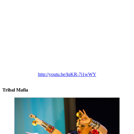
http://youtu.be/IqKR-7i1wWY
Tribal Mafia