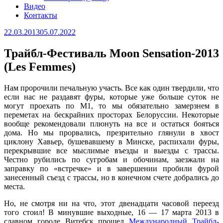
Видео
Контакты
Опубликовано
22.03.2013
05.07.2022
Трайбл-Фестиваль Moon Sensation-2013
(Les Femmes)
Нам пророчили печальную участь. Все как один твердили, что
если нас не раздавят фуры, которые уже больше суток не
могут проехать по М1, то мы обязательно замерзнем в
переметах на бескрайних просторах Белоруссии. Некоторые
вообще рекомендовали плюнуть на все и остаться бояться
дома. Но мы прорвались, презрительно глянули в хвост
циклону Хавьер, бушевавшему в Минске, распихали фуры,
перекрывшие все мыслимые въезды и выезды с трассы.
Честно рубились по сугробам и обочинам, заезжали на
заправку по «встречке» и в завершении пробили фурой
занесенный съезд с трассы, но в конечном счете добрались до
места.
Но, не смотря ни на что, этот двенадцати часовой переезд
того стоил! В минувшие выходные, 16 — 17 марта 2013 в
славном городе Витебск прошел
Международный Трайбл-