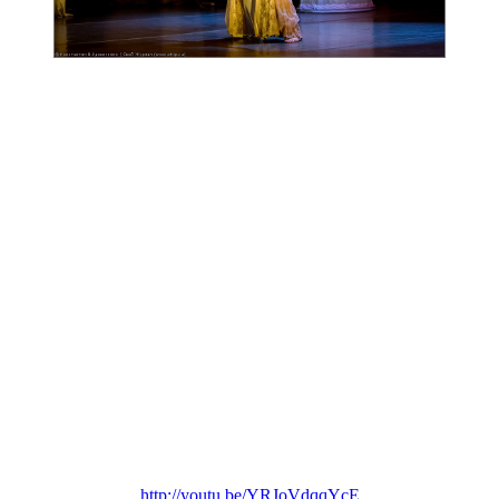
http://youtu.be/YRJoVdqqYcE