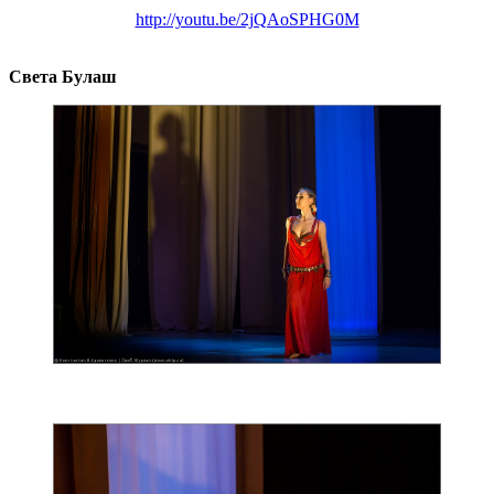
http://youtu.be/2jQAoSPHG0M
Света Булаш