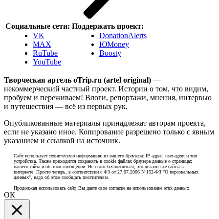
Социальные сети:
Поддержать проект:
VK
DonationAlerts
MAX
ЮMoney
RuTube
Boosty
YouTube
Творческая артель oTrip.ru (artel original)
—
некоммерческий частный проект. Истории о том, что видим,
пробуем и переживаем! Влоги, репортажи, мнения, интервью
и путешествия — всё из первых рук.
Опубликованные материалы принадлежат авторам проекта,
если не указано иное. Копирование разрешено только с явным
указанием и ссылкой на источник.
Сайт использует техническую информацию из вашего браузера: IP адрес, user-agent и тип
устройства. Также приходится сохранять в cookie файлах браузера данные о страницах
нашего сайта и об этом сообщении. Не стоит беспокоиться, это делают все сайты в
интернете. Просто теперь, в соответствии с ФЗ от 27.07.2006 N 152-ФЗ "О персональных
данных", надо об этом сообщать посетителям.
Продолжая использовать сайт, Вы даете свое согласие на использование этих данных.
ОК