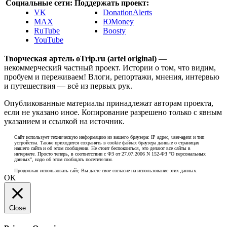
Социальные сети:
Поддержать проект:
VK
DonationAlerts
MAX
ЮMoney
RuTube
Boosty
YouTube
Творческая артель oTrip.ru (artel original)
—
некоммерческий частный проект. Истории о том, что видим,
пробуем и переживаем! Влоги, репортажи, мнения, интервью
и путешествия — всё из первых рук.
Опубликованные материалы принадлежат авторам проекта,
если не указано иное. Копирование разрешено только с явным
указанием и ссылкой на источник.
Сайт использует техническую информацию из вашего браузера: IP адрес, user-agent и тип
устройства. Также приходится сохранять в cookie файлах браузера данные о страницах
нашего сайта и об этом сообщении. Не стоит беспокоиться, это делают все сайты в
интернете. Просто теперь, в соответствии с ФЗ от 27.07.2006 N 152-ФЗ "О персональных
данных", надо об этом сообщать посетителям.
Продолжая использовать сайт, Вы даете свое согласие на использование этих данных.
ОК
Close