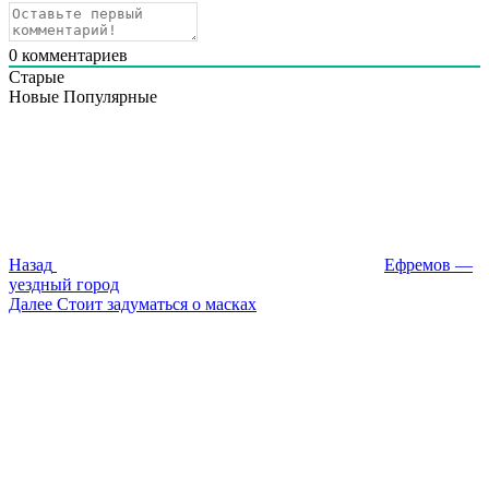
0
комментариев
Старые
Новые
Популярные
Навигация
Предыдущая
запись:
по
записям
Назад
Ефремов —
уездный город
Следующая
Далее
Стоит задуматься о масках
запись