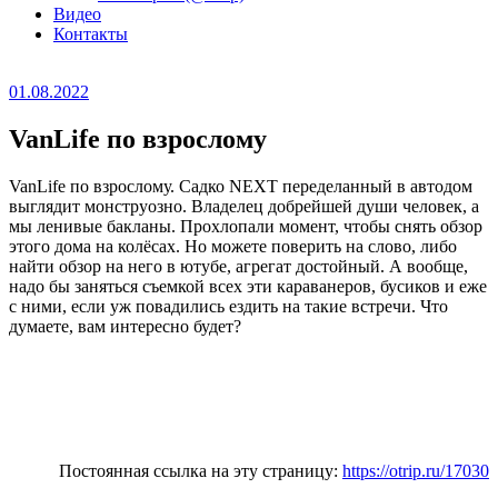
Видео
Контакты
Опубликовано
01.08.2022
VanLife по взрослому
VanLife по взрослому. Садко NEXT переделанный в автодом
выглядит монструозно. Владелец добрейшей души человек, а
мы ленивые бакланы. Прохлопали момент, чтобы снять обзор
этого дома на колёсах. Но можете поверить на слово, либо
найти обзор на него в ютубе, агрегат достойный. А вообще,
надо бы заняться съемкой всех эти караванеров, бусиков и еже
с ними, если уж повадились ездить на такие встречи. Что
думаете, вам интересно будет?
Постоянная ссылка на эту страницу:
https://otrip.ru/17030
Рубрики