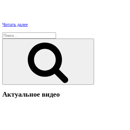
«Туристический
Читать далее
форум
Искать:
«Путешествуй!»
2022
Поиск
на
ВДНХ»
Актуальное видео