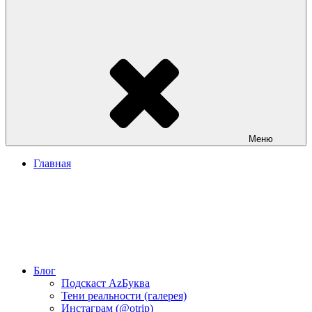
Меню
Главная
Блог
Подскаст АzБуква
Тени реальности (галерея)
Инстаграм (@otrip)