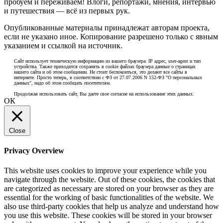
пробуем и переживаем! Влоги, репортажи, мнения, интервью
и путешествия — всё из первых рук.
Опубликованные материалы принадлежат авторам проекта,
если не указано иное. Копирование разрешено только с явным
указанием и ссылкой на источник.
Сайт использует техническую информацию из вашего браузера: IP адрес, user-agent и тип
устройства. Также приходится сохранять в cookie файлах браузера данные о страницах
нашего сайта и об этом сообщении. Не стоит беспокоиться, это делают все сайты в
интернете. Просто теперь, в соответствии с ФЗ от 27.07.2006 N 152-ФЗ "О персональных
данных", надо об этом сообщать посетителям.
Продолжая использовать сайт, Вы даете свое согласие на использование этих данных.
ОК
Close
Privacy Overview
This website uses cookies to improve your experience while you
navigate through the website. Out of these cookies, the cookies that
are categorized as necessary are stored on your browser as they are
essential for the working of basic functionalities of the website. We
also use third-party cookies that help us analyze and understand how
you use this website. These cookies will be stored in your browser