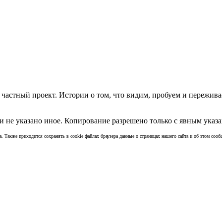
частный проект. Истории о том, что видим, пробуем и пережива
 не указано иное. Копирование разрешено только с явным указа
а. Также приходится сохранять в cookie файлах браузера данные о страницах нашего сайта и об этом сообщ