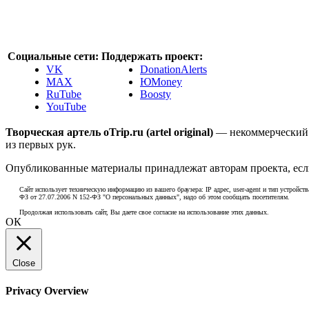
Социальные сети:
Поддержать проект:
VK
DonationAlerts
MAX
ЮMoney
RuTube
Boosty
YouTube
Творческая артель oTrip.ru (artel original)
— некоммерческий 
из первых рук.
Опубликованные материалы принадлежат авторам проекта, если
Сайт использует техническую информацию из вашего браузера: IP адрес, user-agent и тип устройств
ФЗ от 27.07.2006 N 152-ФЗ "О персональных данных", надо об этом сообщать посетителям.
Продолжая использовать сайт, Вы даете свое согласие на использование этих данных.
ОК
Close
Privacy Overview