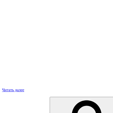
«Москва
Читать далее
после
Искать:
нового
года»