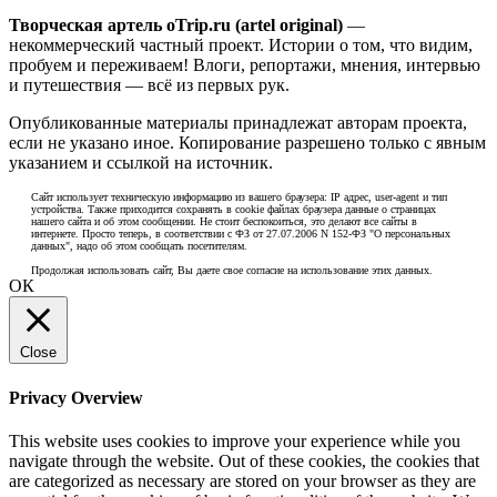
Творческая артель oTrip.ru (artel original)
—
некоммерческий частный проект. Истории о том, что видим,
пробуем и переживаем! Влоги, репортажи, мнения, интервью
и путешествия — всё из первых рук.
Опубликованные материалы принадлежат авторам проекта,
если не указано иное. Копирование разрешено только с явным
указанием и ссылкой на источник.
Сайт использует техническую информацию из вашего браузера: IP адрес, user-agent и тип
устройства. Также приходится сохранять в cookie файлах браузера данные о страницах
нашего сайта и об этом сообщении. Не стоит беспокоиться, это делают все сайты в
интернете. Просто теперь, в соответствии с ФЗ от 27.07.2006 N 152-ФЗ "О персональных
данных", надо об этом сообщать посетителям.
Продолжая использовать сайт, Вы даете свое согласие на использование этих данных.
ОК
Close
Privacy Overview
This website uses cookies to improve your experience while you
navigate through the website. Out of these cookies, the cookies that
are categorized as necessary are stored on your browser as they are