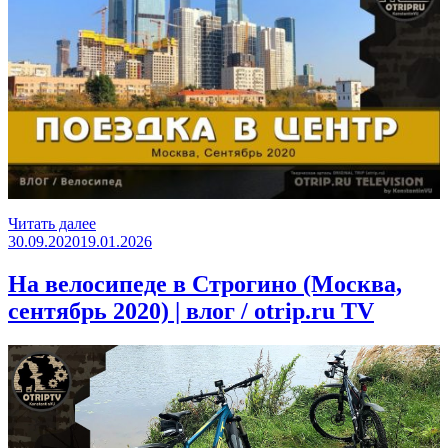
«На
Читать далее
Опубликовано
велосипеде
30.09.2020
19.01.2026
в
центр
На велосипеде в Строгино (Москва,
(Москва,
сентябрь 2020) | влог / otrip.ru TV
сентябрь
2020)
|
влог
/
oTripTV»