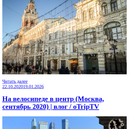
«Москва
Читать далее
Опубликовано
после
22.10.2020
19.01.2026
нового
года»
На велосипеде в центр (Москва,
сентябрь 2020) | влог / oTripTV