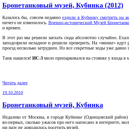
Бронетанковый музей, Кубинка (2012)
Казалось бы, совсем недавно
ездили в Кубинку смотреть на 
ничего не изменилось.
Военно-исторический Музей Бронетанк
и времен.
В этот раз мы решили заехать сюда абсолютно случайно. Еха
заподозрили неладное и решили проверить. На «минке» идут р
проезд несколько затруднен. Но все секретные ходы уже давно
Танк нашелся!
ИС-3
мило припарковался на стоянке у входа в 
«Бронетанковый
Читать далее
музей,
Опубликовано
19.10.2010
Кубинка
(2012)»
Бронетанковый музей, Кубинка
Недалеко от Москвы, в городе Кубинке (Одинцовский район
во-первых, сколько ужасов про него написано в интернете, мо
ни разу не доводилось посетить музей.