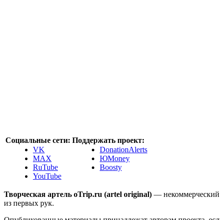
Социальные сети:
Поддержать проект:
VK
DonationAlerts
MAX
ЮMoney
RuTube
Boosty
YouTube
Творческая артель oTrip.ru (artel original)
— некоммерческий 
из первых рук.
Опубликованные материалы принадлежат авторам проекта, если