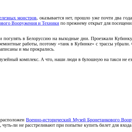
железных монстров
, оказывается нет, прошло уже почти два год
ового Вооружения и Техники
по прежнему открыт для посещения
ли погулять в Белоруссию на выходные дни. Проезжали Кубинку
емонтные работы, поэтому «танк в Кубинке» с трассы убрали. С
 записаны и мы прокрались.
музейный комплекс. А что, наши люди в булошную на такси не ез
) расположен
Военно-исторический Музей Бронетанкового Воор
л, чуть-ли не расстреливают при попытке купить билет для вход