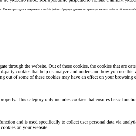
а. Также приходится сохранять в cookie файлах браузера данные о страницах нашего сайта и об этом сообщ
te through the website. Out of these cookies, the cookies that are cate
hird-party cookies that help us analyze and understand how you use this
ting out of some of these cookies may have an effect on your browsing 
properly. This category only includes cookies that ensures basic functio
function and is used specifically to collect user personal data via anal
e cookies on your website.