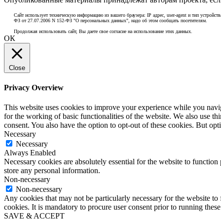
Сайт использует техническую информацию из вашего браузера: IP адрес, user-agent и тип устройств
ФЗ от 27.07.2006 N 152-ФЗ "О персональных данных", надо об этом сообщать посетителям.
Продолжая использовать сайт, Вы даете свое согласие на использование этих данных.
ОК
Close
Privacy Overview
This website uses cookies to improve your experience while you naviga
for the working of basic functionalities of the website. We also use t
consent. You also have the option to opt-out of these cookies. But op
Necessary
Necessary
Always Enabled
Necessary cookies are absolutely essential for the website to function 
store any personal information.
Non-necessary
Non-necessary
Any cookies that may not be particularly necessary for the website to 
cookies. It is mandatory to procure user consent prior to running thes
SAVE & ACCEPT