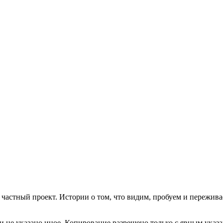
частный проект. Истории о том, что видим, пробуем и пережива
 не указано иное. Копирование разрешено только с явным указа