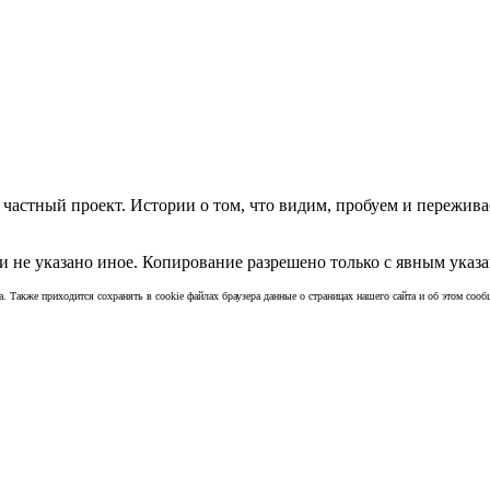
частный проект. Истории о том, что видим, пробуем и пережива
 не указано иное. Копирование разрешено только с явным указа
а. Также приходится сохранять в cookie файлах браузера данные о страницах нашего сайта и об этом сообщ