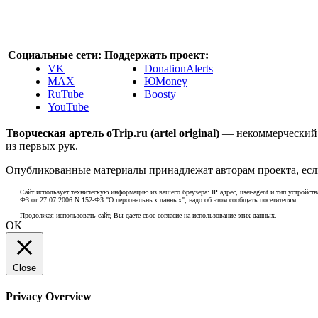
Социальные сети:
Поддержать проект:
VK
DonationAlerts
MAX
ЮMoney
RuTube
Boosty
YouTube
Творческая артель oTrip.ru (artel original)
— некоммерческий 
из первых рук.
Опубликованные материалы принадлежат авторам проекта, если
Сайт использует техническую информацию из вашего браузера: IP адрес, user-agent и тип устройств
ФЗ от 27.07.2006 N 152-ФЗ "О персональных данных", надо об этом сообщать посетителям.
Продолжая использовать сайт, Вы даете свое согласие на использование этих данных.
ОК
Close
Privacy Overview