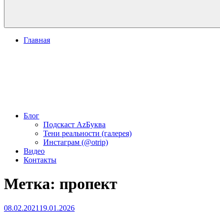
Главная
Блог
Подскаст АzБуква
Тени реальности (галерея)
Инстаграм (@otrip)
Видео
Контакты
Метка:
пропект
Опубликовано
08.02.2021
19.01.2026