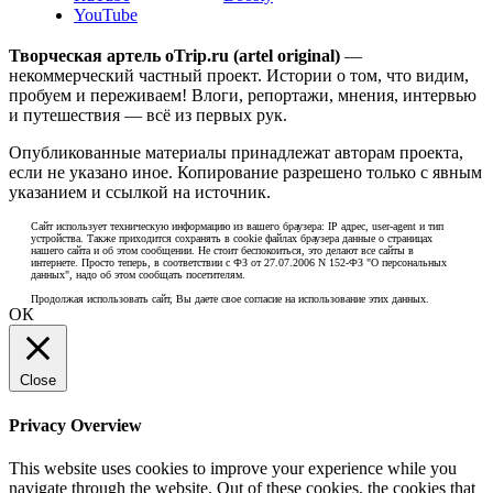
YouTube
Творческая артель oTrip.ru (artel original)
—
некоммерческий частный проект. Истории о том, что видим,
пробуем и переживаем! Влоги, репортажи, мнения, интервью
и путешествия — всё из первых рук.
Опубликованные материалы принадлежат авторам проекта,
если не указано иное. Копирование разрешено только с явным
указанием и ссылкой на источник.
Сайт использует техническую информацию из вашего браузера: IP адрес, user-agent и тип
устройства. Также приходится сохранять в cookie файлах браузера данные о страницах
нашего сайта и об этом сообщении. Не стоит беспокоиться, это делают все сайты в
интернете. Просто теперь, в соответствии с ФЗ от 27.07.2006 N 152-ФЗ "О персональных
данных", надо об этом сообщать посетителям.
Продолжая использовать сайт, Вы даете свое согласие на использование этих данных.
ОК
Close
Privacy Overview
This website uses cookies to improve your experience while you
navigate through the website. Out of these cookies, the cookies that