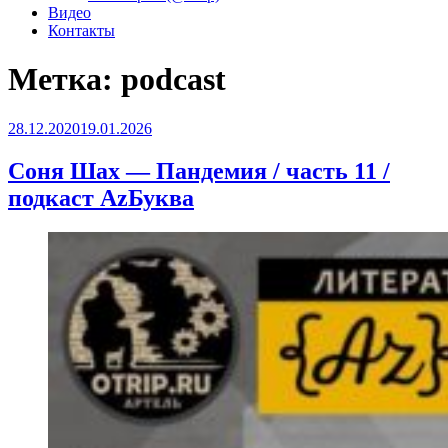
Видео
Контакты
Метка:
podcast
Опубликовано
28.12.2020
19.01.2026
Соня Шах — Пандемия / часть 11 /
подкаст АzБуква