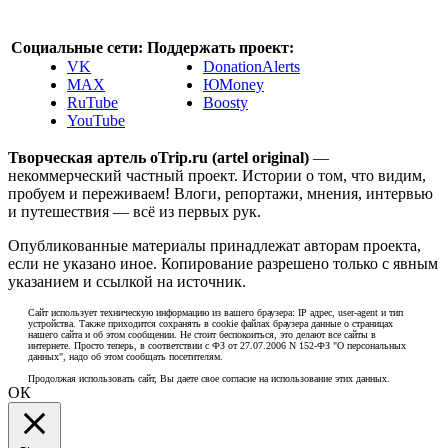
Социальные сети:
Поддержать проект:
VK
DonationAlerts
MAX
ЮMoney
RuTube
Boosty
YouTube
Творческая артель oTrip.ru (artel original)
—
некоммерческий частный проект. Истории о том, что видим,
пробуем и переживаем! Влоги, репортажи, мнения, интервью
и путешествия — всё из первых рук.
Опубликованные материалы принадлежат авторам проекта,
если не указано иное. Копирование разрешено только с явным
указанием и ссылкой на источник.
Сайт использует техническую информацию из вашего браузера: IP адрес, user-agent и тип
устройства. Также приходится сохранять в cookie файлах браузера данные о страницах
нашего сайта и об этом сообщении. Не стоит беспокоиться, это делают все сайты в
интернете. Просто теперь, в соответствии с ФЗ от 27.07.2006 N 152-ФЗ "О персональных
данных", надо об этом сообщать посетителям.
Продолжая использовать сайт, Вы даете свое согласие на использование этих данных.
ОК