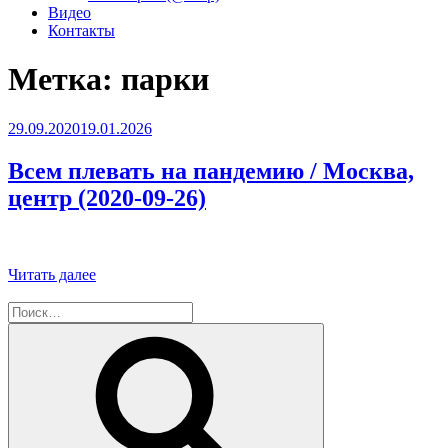
Видео
Контакты
Метка:
парки
Опубликовано
29.09.2020
19.01.2026
Всем плевать на пандемию / Москва,
центр (2020-09-26)
«Всем
Читать далее
плевать
Искать:
на
пандемию
Поиск
/
Москва,
центр
(2020-
09-
26)»