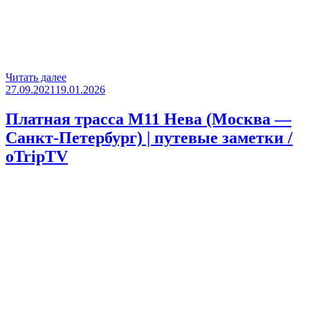
«Тольятти
Читать далее
Опубликовано
—
27.09.2021
19.01.2026
Не
проклятое
Платная трасса М11 Нева (Москва —
место
Санкт-Петербург) | путевые заметки /
—
otrip4insp
oTripTV
#10
|
путевые
заметки
/
oTripTV»