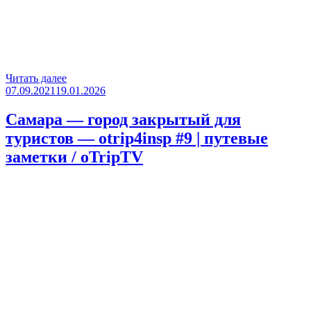
«Платная
Читать далее
Опубликовано
трасса
07.09.2021
19.01.2026
М11
Нева
Самара — город закрытый для
(Москва
туристов — otrip4insp #9 | путевые
—
Санкт-
заметки / oTripTV
Петербург)
|
путевые
заметки
/
oTripTV»