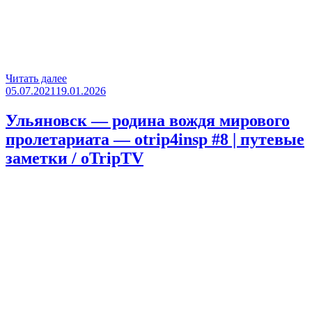
«Самара
Читать далее
Опубликовано
—
05.07.2021
19.01.2026
город
закрытый
Ульяновск — родина вождя мирового
для
пролетариата — otrip4insp #8 | путевые
туристов
—
заметки / oTripTV
otrip4insp
#9
|
путевые
заметки
/
oTripTV»