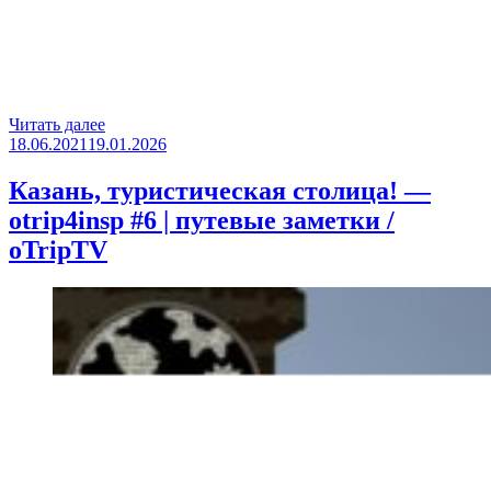
«Ульяновск
Читать далее
Опубликовано
—
18.06.2021
19.01.2026
родина
вождя
Казань, туристическая столица! —
мирового
otrip4insp #6 | путевые заметки /
пролетариата
—
oTripTV
otrip4insp
#8
|
путевые
заметки
/
oTripTV»