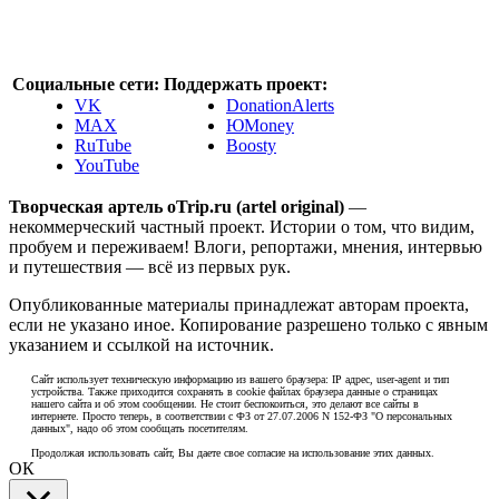
Социальные сети:
Поддержать проект:
VK
DonationAlerts
MAX
ЮMoney
RuTube
Boosty
YouTube
Творческая артель oTrip.ru (artel original)
—
некоммерческий частный проект. Истории о том, что видим,
пробуем и переживаем! Влоги, репортажи, мнения, интервью
и путешествия — всё из первых рук.
Опубликованные материалы принадлежат авторам проекта,
если не указано иное. Копирование разрешено только с явным
указанием и ссылкой на источник.
Сайт использует техническую информацию из вашего браузера: IP адрес, user-agent и тип
устройства. Также приходится сохранять в cookie файлах браузера данные о страницах
нашего сайта и об этом сообщении. Не стоит беспокоиться, это делают все сайты в
интернете. Просто теперь, в соответствии с ФЗ от 27.07.2006 N 152-ФЗ "О персональных
данных", надо об этом сообщать посетителям.
Продолжая использовать сайт, Вы даете свое согласие на использование этих данных.
ОК