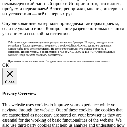
некоммерческий частный проект. Истории о том, что видим,
пробуем и переживаем! Влоги, репортажи, мнения, интервью
и путешествия — всё из первых рук.
Опубликованные материалы принадлежат авторам проекта,
если не указано иное. Копирование разрешено только с явным
указанием и ссылкой на источник.
Сайт использует техническую информацию из вашего браузера: IP адрес, user-agent и тип
устройства. Также приходится сохранять в cookie файлах браузера данные о страницах
нашего сайта и об этом сообщении. Не стоит беспокоиться, это делают все сайты в
интернете. Просто теперь, в соответствии с ФЗ от 27.07.2006 N 152-ФЗ "О персональных
данных", надо об этом сообщать посетителям.
Продолжая использовать сайт, Вы даете свое согласие на использование этих данных.
ОК
Close
Privacy Overview
This website uses cookies to improve your experience while you
navigate through the website. Out of these cookies, the cookies that
are categorized as necessary are stored on your browser as they are
essential for the working of basic functionalities of the website. We
also use third-party cookies that help us analyze and understand how