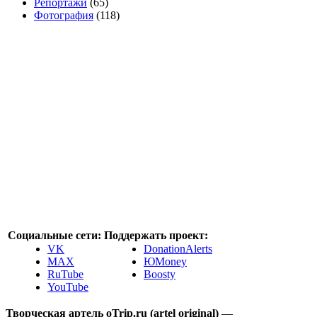
Репортажи
(65)
Фотография
(118)
Социальные сети:
Поддержать проект:
VK
DonationAlerts
MAX
ЮMoney
RuTube
Boosty
YouTube
Творческая артель oTrip.ru (artel original)
—