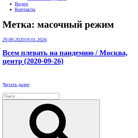
Видео
Контакты
Метка:
масочный режим
Опубликовано
29.09.2020
19.01.2026
Всем плевать на пандемию / Москва,
центр (2020-09-26)
«Всем
Читать далее
плевать
Искать:
на
пандемию
Поиск
/
Москва,
центр
(2020-
09-
26)»