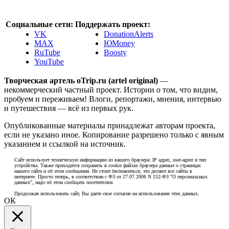
Социальные сети:
Поддержать проект:
VK
DonationAlerts
MAX
ЮMoney
RuTube
Boosty
YouTube
Творческая артель oTrip.ru (artel original)
—
некоммерческий частный проект. Истории о том, что видим,
пробуем и переживаем! Влоги, репортажи, мнения, интервью
и путешествия — всё из первых рук.
Опубликованные материалы принадлежат авторам проекта,
если не указано иное. Копирование разрешено только с явным
указанием и ссылкой на источник.
Сайт использует техническую информацию из вашего браузера: IP адрес, user-agent и тип
устройства. Также приходится сохранять в cookie файлах браузера данные о страницах
нашего сайта и об этом сообщении. Не стоит беспокоиться, это делают все сайты в
интернете. Просто теперь, в соответствии с ФЗ от 27.07.2006 N 152-ФЗ "О персональных
данных", надо об этом сообщать посетителям.
Продолжая использовать сайт, Вы даете свое согласие на использование этих данных.
ОК