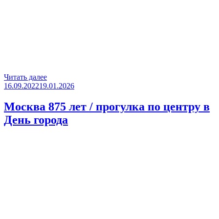
«Танк
Читать далее
Опубликовано
Т-34»
16.09.2022
19.01.2026
Москва 875 лет / прогулка по центру в
День города