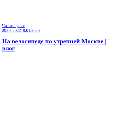
«Москва
Читать далее
Опубликовано
875
29.08.2022
19.01.2026
лет
/
На велосипеде по утренней Москве |
прогулка
влог
по
центру
в
День
города»