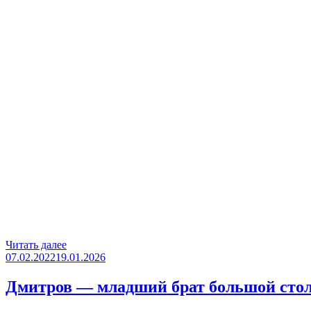
«Музейный
Читать далее
Опубликовано
комплекс
07.02.2022
19.01.2026
Зои
Космодемьянской
Дмитров — младший брат большой столи
в
Петрищево