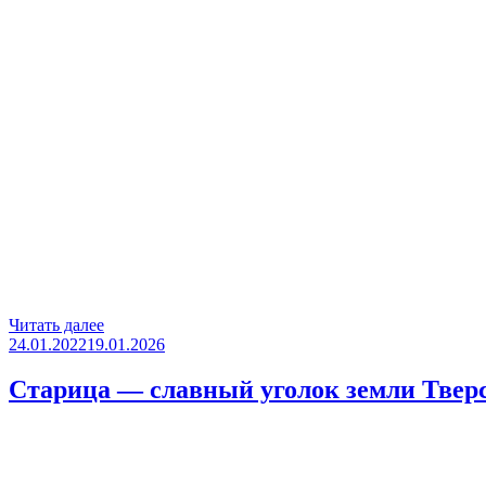
«Дмитров
Читать далее
Опубликовано
—
24.01.2022
19.01.2026
младший
брат
Старица — славный уголок земли Тверс
большой
столицы
(маршрут
выходного
дня)