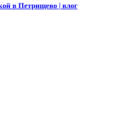
ой в Петрищево | влог