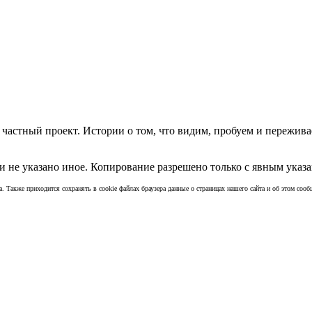
частный проект. Истории о том, что видим, пробуем и пережива
 не указано иное. Копирование разрешено только с явным указа
а. Также приходится сохранять в cookie файлах браузера данные о страницах нашего сайта и об этом сообщ