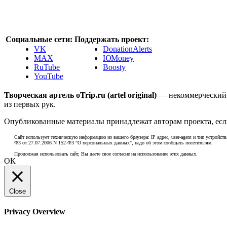
Социальные сети:
Поддержать проект:
VK
DonationAlerts
MAX
ЮMoney
RuTube
Boosty
YouTube
Творческая артель oTrip.ru (artel original)
— некоммерческий 
из первых рук.
Опубликованные материалы принадлежат авторам проекта, если
Сайт использует техническую информацию из вашего браузера: IP адрес, user-agent и тип устройств
ФЗ от 27.07.2006 N 152-ФЗ "О персональных данных", надо об этом сообщать посетителям.
Продолжая использовать сайт, Вы даете свое согласие на использование этих данных.
ОК
Close
Privacy Overview