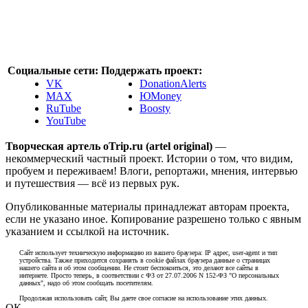
Социальные сети:
Поддержать проект:
VK
DonationAlerts
MAX
ЮMoney
RuTube
Boosty
YouTube
Творческая артель oTrip.ru (artel original)
—
некоммерческий частный проект. Истории о том, что видим,
пробуем и переживаем! Влоги, репортажи, мнения, интервью
и путешествия — всё из первых рук.
Опубликованные материалы принадлежат авторам проекта,
если не указано иное. Копирование разрешено только с явным
указанием и ссылкой на источник.
Сайт использует техническую информацию из вашего браузера: IP адрес, user-agent и тип
устройства. Также приходится сохранять в cookie файлах браузера данные о страницах
нашего сайта и об этом сообщении. Не стоит беспокоиться, это делают все сайты в
интернете. Просто теперь, в соответствии с ФЗ от 27.07.2006 N 152-ФЗ "О персональных
данных", надо об этом сообщать посетителям.
Продолжая использовать сайт, Вы даете свое согласие на использование этих данных.
ОК