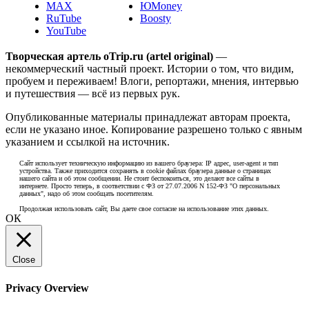
MAX
ЮMoney
RuTube
Boosty
YouTube
Творческая артель oTrip.ru (artel original)
—
некоммерческий частный проект. Истории о том, что видим,
пробуем и переживаем! Влоги, репортажи, мнения, интервью
и путешествия — всё из первых рук.
Опубликованные материалы принадлежат авторам проекта,
если не указано иное. Копирование разрешено только с явным
указанием и ссылкой на источник.
Сайт использует техническую информацию из вашего браузера: IP адрес, user-agent и тип
устройства. Также приходится сохранять в cookie файлах браузера данные о страницах
нашего сайта и об этом сообщении. Не стоит беспокоиться, это делают все сайты в
интернете. Просто теперь, в соответствии с ФЗ от 27.07.2006 N 152-ФЗ "О персональных
данных", надо об этом сообщать посетителям.
Продолжая использовать сайт, Вы даете свое согласие на использование этих данных.
ОК
Close
Privacy Overview