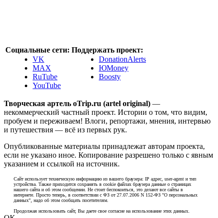
Социальные сети:
Поддержать проект:
VK
DonationAlerts
MAX
ЮMoney
RuTube
Boosty
YouTube
Творческая артель oTrip.ru (artel original)
—
некоммерческий частный проект. Истории о том, что видим,
пробуем и переживаем! Влоги, репортажи, мнения, интервью
и путешествия — всё из первых рук.
Опубликованные материалы принадлежат авторам проекта,
если не указано иное. Копирование разрешено только с явным
указанием и ссылкой на источник.
Сайт использует техническую информацию из вашего браузера: IP адрес, user-agent и тип
устройства. Также приходится сохранять в cookie файлах браузера данные о страницах
нашего сайта и об этом сообщении. Не стоит беспокоиться, это делают все сайты в
интернете. Просто теперь, в соответствии с ФЗ от 27.07.2006 N 152-ФЗ "О персональных
данных", надо об этом сообщать посетителям.
Продолжая использовать сайт, Вы даете свое согласие на использование этих данных.
ОК