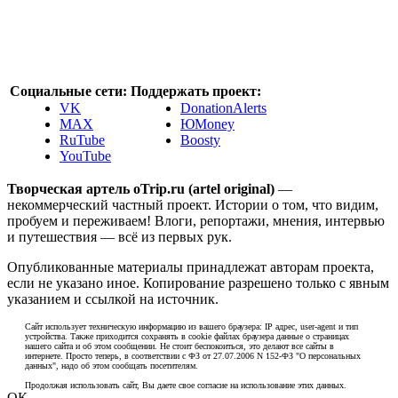
Социальные сети:
Поддержать проект:
VK
DonationAlerts
MAX
ЮMoney
RuTube
Boosty
YouTube
Творческая артель oTrip.ru (artel original)
—
некоммерческий частный проект. Истории о том, что видим,
пробуем и переживаем! Влоги, репортажи, мнения, интервью
и путешествия — всё из первых рук.
Опубликованные материалы принадлежат авторам проекта,
если не указано иное. Копирование разрешено только с явным
указанием и ссылкой на источник.
Сайт использует техническую информацию из вашего браузера: IP адрес, user-agent и тип
устройства. Также приходится сохранять в cookie файлах браузера данные о страницах
нашего сайта и об этом сообщении. Не стоит беспокоиться, это делают все сайты в
интернете. Просто теперь, в соответствии с ФЗ от 27.07.2006 N 152-ФЗ "О персональных
данных", надо об этом сообщать посетителям.
Продолжая использовать сайт, Вы даете свое согласие на использование этих данных.
ОК