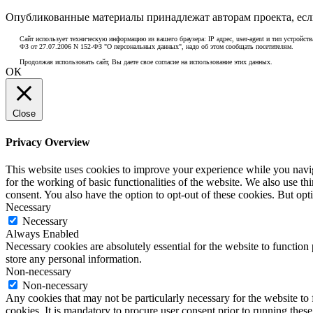
Опубликованные материалы принадлежат авторам проекта, если
Сайт использует техническую информацию из вашего браузера: IP адрес, user-agent и тип устройств
ФЗ от 27.07.2006 N 152-ФЗ "О персональных данных", надо об этом сообщать посетителям.
Продолжая использовать сайт, Вы даете свое согласие на использование этих данных.
ОК
Close
Privacy Overview
This website uses cookies to improve your experience while you naviga
for the working of basic functionalities of the website. We also use t
consent. You also have the option to opt-out of these cookies. But op
Necessary
Necessary
Always Enabled
Necessary cookies are absolutely essential for the website to function 
store any personal information.
Non-necessary
Non-necessary
Any cookies that may not be particularly necessary for the website to 
cookies. It is mandatory to procure user consent prior to running thes