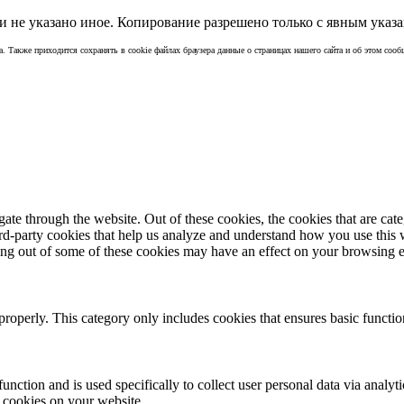
 не указано иное. Копирование разрешено только с явным указа
а. Также приходится сохранять в cookie файлах браузера данные о страницах нашего сайта и об этом сообщ
te through the website. Out of these cookies, the cookies that are cate
hird-party cookies that help us analyze and understand how you use this
ting out of some of these cookies may have an effect on your browsing 
properly. This category only includes cookies that ensures basic functio
function and is used specifically to collect user personal data via anal
e cookies on your website.