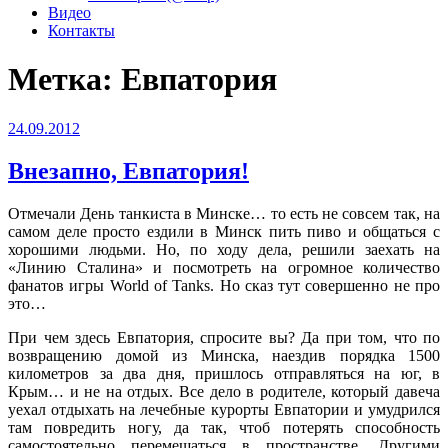
Видео
Контакты
Метка:
Евпатория
Опубликовано
24.09.2012
Внезапно, Евпатория!
Отмечали День танкиста в Минске… то есть не совсем так, на
самом деле просто ездили в Минск пить пиво и общаться с
хорошими людьми. Но, по ходу дела, решили заехать на
«Линию Сталина» и посмотреть на огромное количество
фанатов игры World of Tanks. Но сказ тут совершенно не про
это…
При чем здесь Евпатория, спросите вы? Да при том, что по
возвращению домой из Минска, наездив порядка 1500
километров за два дня, пришлось отправляться на юг, в
Крым… и не на отдых. Все дело в родителе, который давеча
уехал отдыхать на лечебные курорты Евпатории и умудрился
там повредить ногу, да так, чтоб потерять способность
самостоятельно перемещаться в пространстве. Другими