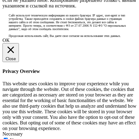
если не указано иное. Копирование разрешено только с явным
указанием и ссылкой на источник.
Сайт использует техническую информацию из вашего браузера: IP адрес, user-agent и тип
устройства. Также приходится сохранять в cookie файлах браузера данные о страницах
нашего сайта и об этом сообщении. Не стоит беспокоиться, это делают все сайты в
интернете. Просто теперь, в соответствии с ФЗ от 27.07.2006 N 152-ФЗ "О персональных
данных", надо об этом сообщать посетителям.
Продолжая использовать сайт, Вы даете свое согласие на использование этих данных.
ОК
Close
Privacy Overview
This website uses cookies to improve your experience while you
navigate through the website. Out of these cookies, the cookies that
are categorized as necessary are stored on your browser as they are
essential for the working of basic functionalities of the website. We
also use third-party cookies that help us analyze and understand how
you use this website. These cookies will be stored in your browser
only with your consent. You also have the option to opt-out of these
cookies. But opting out of some of these cookies may have an effect
on your browsing experience.
Necessary