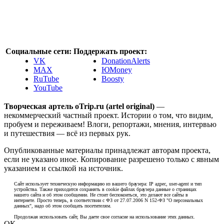
Социальные сети:
Поддержать проект:
VK
DonationAlerts
MAX
ЮMoney
RuTube
Boosty
YouTube
Творческая артель oTrip.ru (artel original)
—
некоммерческий частный проект. Истории о том, что видим,
пробуем и переживаем! Влоги, репортажи, мнения, интервью
и путешествия — всё из первых рук.
Опубликованные материалы принадлежат авторам проекта,
если не указано иное. Копирование разрешено только с явным
указанием и ссылкой на источник.
Сайт использует техническую информацию из вашего браузера: IP адрес, user-agent и тип
устройства. Также приходится сохранять в cookie файлах браузера данные о страницах
нашего сайта и об этом сообщении. Не стоит беспокоиться, это делают все сайты в
интернете. Просто теперь, в соответствии с ФЗ от 27.07.2006 N 152-ФЗ "О персональных
данных", надо об этом сообщать посетителям.
Продолжая использовать сайт, Вы даете свое согласие на использование этих данных.
ОК