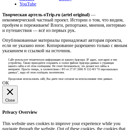
YouTube
Творческая артель oTrip.ru (artel original)
—
некоммерческий частный проект. Истории о том, что видим,
пробуем и переживаем! Влоги, репортажи, мнения, интервью
и путешествия — всё из первых рук.
Опубликованные материалы принадлежат авторам проекта,
если не указано иное. Копирование разрешено только с явным
указанием и ссылкой на источник.
Сайт использует техническую информацию из вашего браузера: IP адрес, user-agent и тип
устройства. Также приходится сохранять в cookie файлах браузера данные о страницах
нашего сайта и об этом сообщении. Не стоит беспокоиться, это делают все сайты в
интернете. Просто теперь, в соответствии с ФЗ от 27.07.2006 N 152-ФЗ "О персональных
данных", надо об этом сообщать посетителям.
Продолжая использовать сайт, Вы даете свое согласие на использование этих данных.
ОК
Close
Privacy Overview
This website uses cookies to improve your experience while you
navigate through the website. Out of these cookies, the cookies that