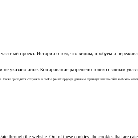
частный проект. Истории о том, что видим, пробуем и пережива
 не указано иное. Копирование разрешено только с явным указа
а. Также приходится сохранять в cookie файлах браузера данные о страницах нашего сайта и об этом сообщ
te through the website. Out of these cookies, the cookies that are cate