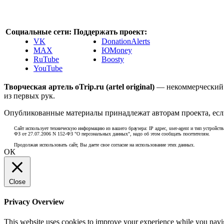
Социальные сети:
Поддержать проект:
VK
DonationAlerts
MAX
ЮMoney
RuTube
Boosty
YouTube
Творческая артель oTrip.ru (artel original)
— некоммерческий 
из первых рук.
Опубликованные материалы принадлежат авторам проекта, если
Сайт использует техническую информацию из вашего браузера: IP адрес, user-agent и тип устройств
ФЗ от 27.07.2006 N 152-ФЗ "О персональных данных", надо об этом сообщать посетителям.
Продолжая использовать сайт, Вы даете свое согласие на использование этих данных.
ОК
Close
Privacy Overview
This website uses cookies to improve your experience while you naviga