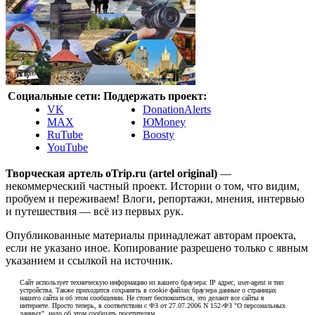
Социальные сети:
Поддержать проект:
VK
DonationAlerts
MAX
ЮMoney
RuTube
Boosty
YouTube
Творческая артель oTrip.ru (artel original)
—
некоммерческий частный проект. Истории о том, что видим,
пробуем и переживаем! Влоги, репортажи, мнения, интервью
и путешествия — всё из первых рук.
Опубликованные материалы принадлежат авторам проекта,
если не указано иное. Копирование разрешено только с явным
указанием и ссылкой на источник.
Сайт использует техническую информацию из вашего браузера: IP адрес, user-agent и тип
устройства. Также приходится сохранять в cookie файлах браузера данные о страницах
нашего сайта и об этом сообщении. Не стоит беспокоиться, это делают все сайты в
интернете. Просто теперь, в соответствии с ФЗ от 27.07.2006 N 152-ФЗ "О персональных
данных", надо об этом сообщать посетителям.