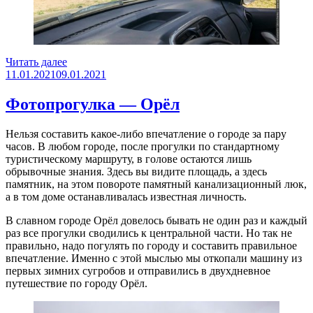
«Гагарин
Читать далее
Опубликовано
—
11.01.2021
09.01.2021
родина
первого
Фотопрогулка — Орёл
космонавта
СССР»
Нельзя составить какое-либо впечатление о городе за пару
часов. В любом городе, после прогулки по стандартному
туристическому маршруту, в голове остаются лишь
обрывочные знания. Здесь вы видите площадь, а здесь
памятник, на этом повороте памятный канализационный люк,
а в том доме останавливалась известная личность.
В славном городе Орёл довелось бывать не один раз и каждый
раз все прогулки сводились к центральной части. Но так не
правильно, надо погулять по городу и составить правильное
впечатление. Именно с этой мыслью мы откопали машину из
первых зимних сугробов и отправились в двухдневное
путешествие по городу Орёл.