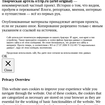
Творческая артель oTrip.ru (artel original)
—
некоммерческий частный проект. Истории о том, что видим,
пробуем и переживаем! Влоги, репортажи, мнения, интервью
и путешествия — всё из первых рук.
Опубликованные материалы принадлежат авторам проекта,
если не указано иное. Копирование разрешено только с явным
указанием и ссылкой на источник.
Сайт использует техническую информацию из вашего браузера: IP адрес, user-agent и тип
устройства. Также приходится сохранять в cookie файлах браузера данные о страницах
нашего сайта и об этом сообщении. Не стоит беспокоиться, это делают все сайты в
интернете. Просто теперь, в соответствии с ФЗ от 27.07.2006 N 152-ФЗ "О персональных
данных", надо об этом сообщать посетителям.
Продолжая использовать сайт, Вы даете свое согласие на использование этих данных.
ОК
Close
Privacy Overview
This website uses cookies to improve your experience while you
navigate through the website. Out of these cookies, the cookies that
are categorized as necessary are stored on your browser as they are
essential for the working of basic functionalities of the website. We