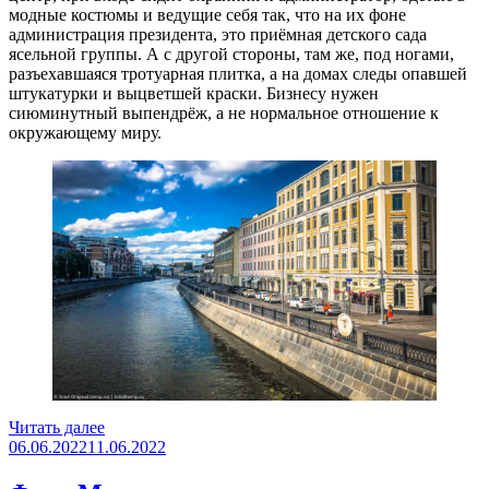
модные костюмы и ведущие себя так, что на их фоне
администрация президента, это приёмная детского сада
ясельной группы. А с другой стороны, там же, под ногами,
разъехавшаяся тротуарная плитка, а на домах следы опавшей
штукатурки и выцветшей краски. Бизнесу нужен
сиюминутный выпендрёж, а не нормальное отношение к
окружающему миру.
«Фотопрогулка
Читать далее
Опубликовано
—
06.06.2022
11.06.2022
Московское
уныние