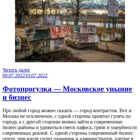
«Уличные
Читать далее
Опубликовано
художники
09.07.2022
10.07.2022
на
заброшенной
Фотопрогулка — Московское уныние
дороге»
и бизнес
Про любой город можно сказать — город контрастов. Вот и
Москва не исключение, с одной стороны приятно гулять по
городу, а с другой стороны можно зайти в современные
бизнес-районы и удивиться смеси пафоса, грязи и ущербности
современных реалий. С одной стороны современный бизнес
центр, при входе сидит охранник и администратор, одетые в