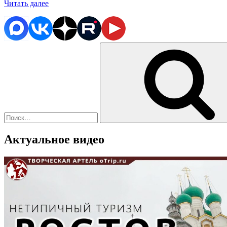
«Первый
Читать далее
взгляд
простого
автомобилиста
на
Искать:
LADA
XRAY»
Актуальное видео