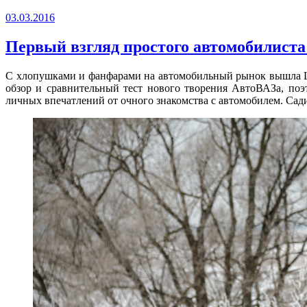
в
Опубликовано
03.03.2016
песочнице
LADA
XRAY»
Первый взгляд простого автомобилист
С хлопушками и фанфарами на автомобильный рынок вышла L
обзор и сравнительный тест нового творения АвтоВАЗа, по
личных впечатлений от очного знакомства с автомобилем. Сади