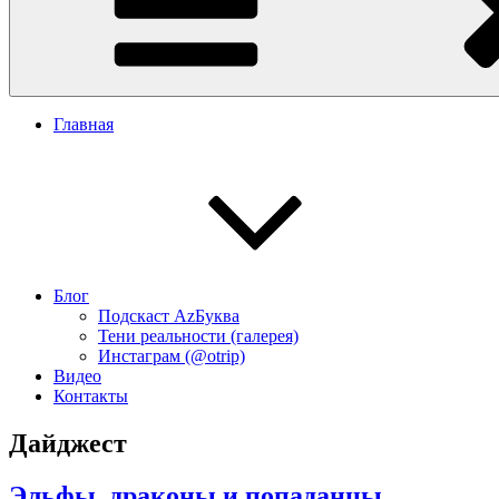
Главная
Блог
Подскаст АzБуква
Тени реальности (галерея)
Инстаграм (@otrip)
Видео
Контакты
Дайджест
Эльфы, драконы и попаданцы